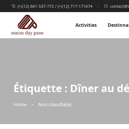
(+212) 661-537-772 / (+212) 717-171674
contact@
Activities
Destinna
Étiquette :
Dîner au dé
Home
Non classifié(e)