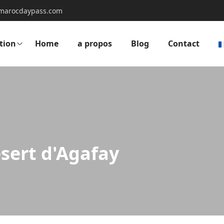
marocdaypass.com
tion
Home
a propos
Blog
Contact
sert d'Agafay